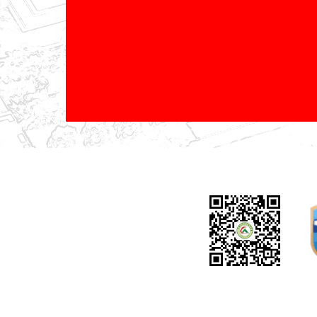
联
邮
本