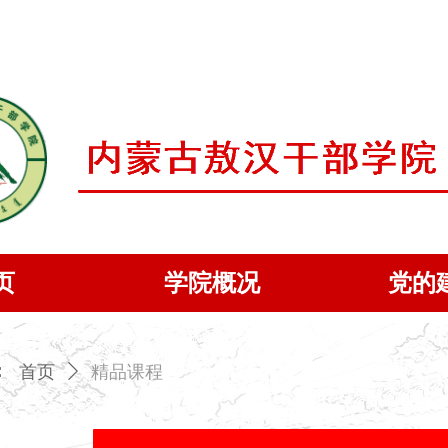
页
学院概况
党的
：
首页
ꄲ
精品课程