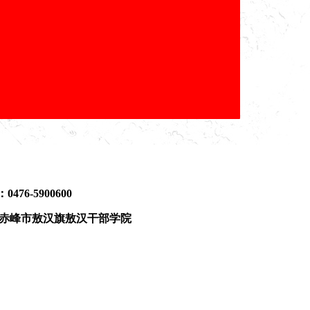
6-5900600
赤峰市敖汉旗敖汉干部学院