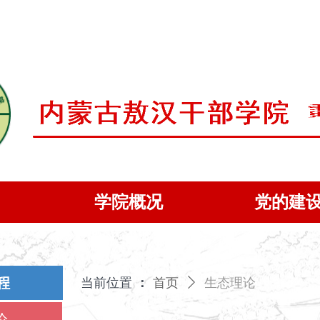
学院概况
党的建
程
当前位置
：
首页
ꄲ
生态理论
论